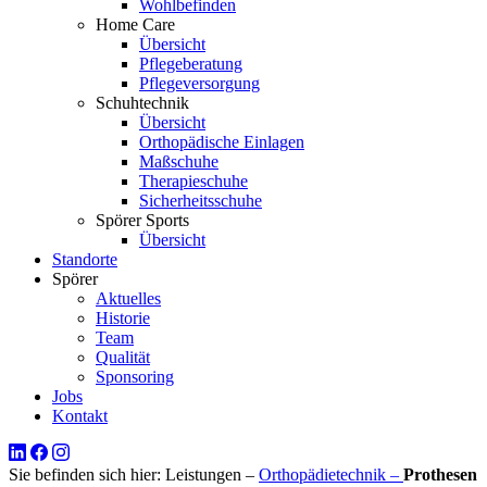
Wohlbefinden
Home Care
Übersicht
Pflegeberatung
Pflegeversorgung
Schuhtechnik
Übersicht
Orthopädische Einlagen
Maßschuhe
Therapieschuhe
Sicherheitsschuhe
Spörer Sports
Übersicht
Standorte
Spörer
Aktuelles
Historie
Team
Qualität
Sponsoring
Jobs
Kontakt
Sie befinden sich hier:
Leistungen –
Orthopädietechnik –
Prothesen